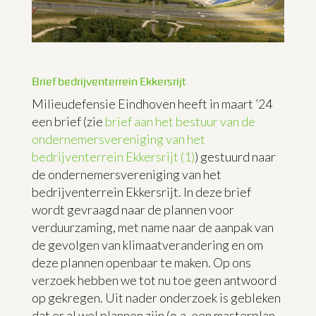
Brief bedrijventerrein Ekkersrijt
Milieudefensie Eindhoven heeft in maart ’24
een brief (zie
brief aan het bestuur van de
ondernemersvereniging van het
bedrijventerrein Ekkersrijt (1)
) gestuurd naar
de ondernemersvereniging van het
bedrijventerrein Ekkersrijt. In deze brief
wordt gevraagd naar de plannen voor
verduurzaming, met name naar de aanpak van
de gevolgen van klimaatverandering en om
deze plannen openbaar te maken. Op ons
verzoek hebben we tot nu toe geen antwoord
op gekregen. Uit nader onderzoek is gebleken
dat er al wel plannen zijn (o.a. een masterplan