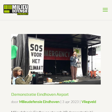
Demonstratie Eindhoven Airport
door
Milieudefensie Eindhoven
|
3 apr 2023
|
Vliegveld