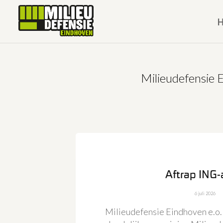
Milieudefensie 
Aftrap ING-
6 juli 2026
Milieudefensie Eindhoven e.o. 