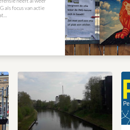
efensie heeft al weer
G als focus van actie
...