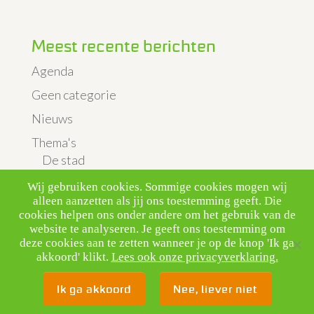
Meest recente berichten
Agenda
Geen categorie
Nieuws
Thema's
De stad
Landbouw & Veeteelt
Wij gebruiken cookies. Sommige cookies mogen wij
alleen aanzetten als jij ons toestemming geeft. Die
Luchtkwaliteit & verkeer
cookies helpen ons onder andere om het gebruik van de
website te analyseren. Je geeft ons toestemming om
Vliegveld
deze cookies aan te zetten wanneer je op de knop 'Ik ga
Uitgelicht
akkoord' klikt.
Lees ook onze privacyverklaring.
Ik ga akkoord
Nee, liever niet