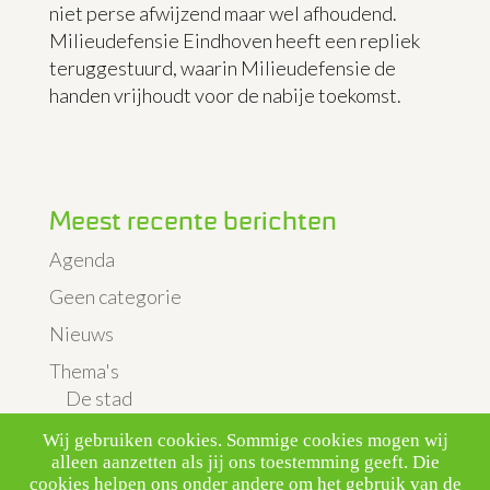
niet perse afwijzend maar wel afhoudend.
Milieudefensie Eindhoven heeft een repliek
teruggestuurd, waarin Milieudefensie de
handen vrijhoudt voor de nabije toekomst.
Meest recente berichten
Agenda
Geen categorie
Nieuws
Thema's
De stad
Landbouw & Veeteelt
Wij gebruiken cookies. Sommige cookies mogen wij
alleen aanzetten als jij ons toestemming geeft. Die
Luchtkwaliteit & verkeer
cookies helpen ons onder andere om het gebruik van de