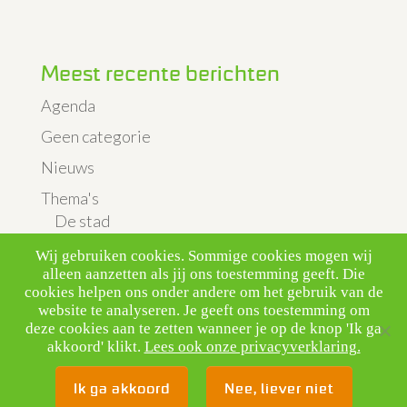
Meest recente berichten
Agenda
Geen categorie
Nieuws
Thema's
De stad
Landbouw & Veeteelt
Wij gebruiken cookies. Sommige cookies mogen wij
alleen aanzetten als jij ons toestemming geeft. Die
Luchtkwaliteit & verkeer
cookies helpen ons onder andere om het gebruik van de
website te analyseren. Je geeft ons toestemming om
Vliegveld
deze cookies aan te zetten wanneer je op de knop 'Ik ga
Uitgelicht
akkoord' klikt.
Lees ook onze privacyverklaring.
Ik ga akkoord
Nee, liever niet