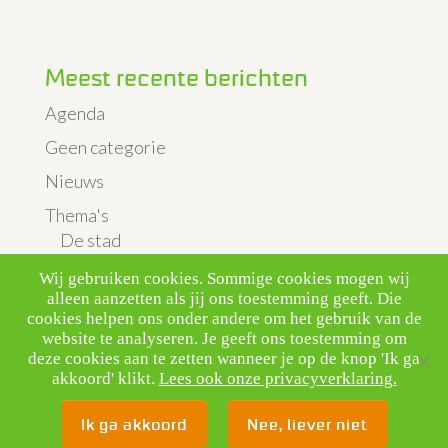
Meest recente berichten
Agenda
Geen categorie
Nieuws
Thema's
De stad
Landbouw & Veeteelt
Wij gebruiken cookies. Sommige cookies mogen wij
alleen aanzetten als jij ons toestemming geeft. Die
Luchtkwaliteit & verkeer
cookies helpen ons onder andere om het gebruik van de
website te analyseren. Je geeft ons toestemming om
Vliegveld
deze cookies aan te zetten wanneer je op de knop 'Ik ga
Uitgelicht
akkoord' klikt.
Lees ook onze privacyverklaring.
Ik ga akkoord
Nee, liever niet