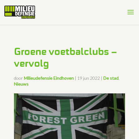
Groene voetbalclubs –
vervolg
door
Milieudefensie Eindhoven
|
19 jun 2022
|
De stad
,
Nieuws