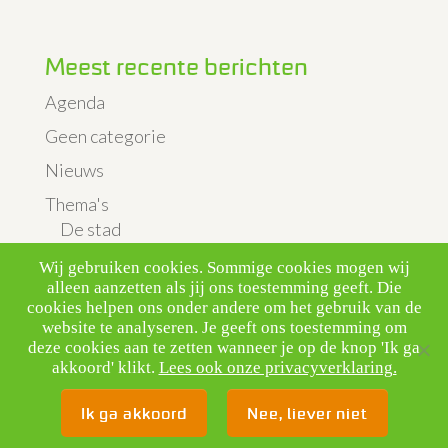
Meest recente berichten
Agenda
Geen categorie
Nieuws
Thema's
De stad
Landbouw & Veeteelt
Wij gebruiken cookies. Sommige cookies mogen wij
alleen aanzetten als jij ons toestemming geeft. Die
Luchtkwaliteit & verkeer
cookies helpen ons onder andere om het gebruik van de
website te analyseren. Je geeft ons toestemming om
Vliegveld
deze cookies aan te zetten wanneer je op de knop 'Ik ga
Uitgelicht
akkoord' klikt.
Lees ook onze privacyverklaring.
Ik ga akkoord
Nee, liever niet