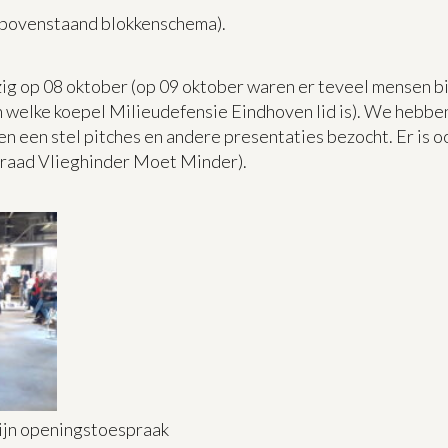
e bovenstaand blokkenschema).
g op 08 oktober (op 09 oktober waren er teveel mensen bi
welke koepel Milieudefensie Eindhoven lid is). We hebbe
en een stel pitches en andere presentaties bezocht. Er is o
eraad Vlieghinder Moet Minder).
zijn openingstoespraak