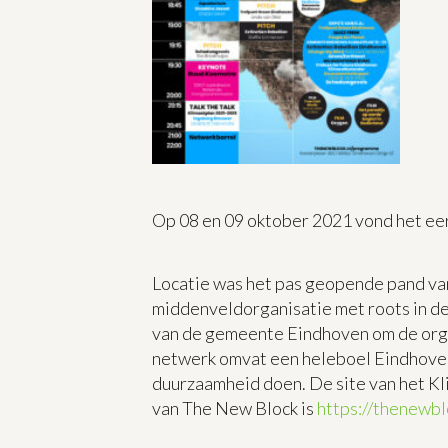
Op 08 en 09 oktober 2021 vond het eer
Locatie was het pas geopende pand va
middenveldorganisatie met roots in d
van de gemeente Eindhoven om de org
netwerk omvat een heleboel Eindhovens
duurzaamheid doen. De site van het K
van The New Block is
https://thenewbl