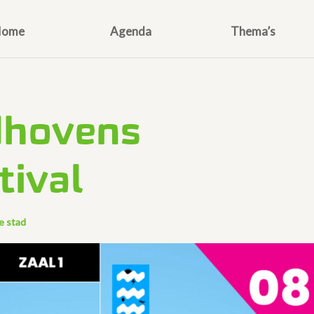
Home
Agenda
Thema’s
dhovens
tival
e stad