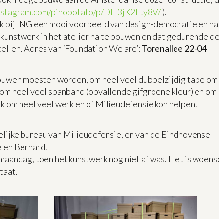
instagram.com/pinopotato/p/DH3jK2Lty8V/
).
k bij ING een mooi voorbeeld van design-democratie en ha
 kunstwerk in het atelier na te bouwen en dat gedurende d
tellen. Adres van ‘Foundation We are’:
Torenallee 22-04
ouwen moesten worden, om heel veel dubbelzijdig tape om
 om heel veel spanband (opvallende gifgroene kleur) en om
ok om heel veel werk en of Milieudefensie kon helpen.
elijke bureau van Milieudefensie, en van de Eindhovense
e en Bernard.
 maandag, toen het kunstwerk nog niet af was. Het is woen
taat.