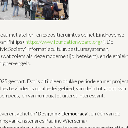
eau met atelier- en expositieruimtes op het Eindhovense
van Philips (
https://www.foundationweare.org/
). De
ivic Society’, informatiecultuur, bestuurssystemen,
wat zoiets als ‘deze moderne tijd’ betekent), en de ethiek
esigner-engels.
 gestart. Dat is altijd een drukke periode en met projec
es te vinden is op allerlei gebied, van klein tot groot, van
 pompeus, en van humbug tot uiterst interessant.
 leveren, geheten
‘Designing Democracy’
, en één van de
ning van kunstenares Pauline Wiersema (
d ook meegebouwd aan de Amsterdamse dozenconstructie, 