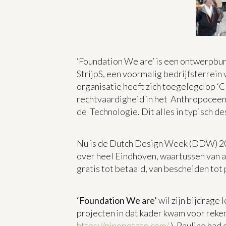
‘Foundation We are’ is een ontwerpbur
StrijpS, een voormalig bedrijfsterrein 
organisatie heeft zich toegelegd op ‘C
rechtvaardigheid in het Anthropoceen (
de Technologie. Dit alles in typisch d
Nu is de Dutch Design Week (DDW) 2025
over heel Eindhoven, waartussen van all
gratis tot betaald, van bescheiden tot
‘Foundation We are’
wil zijn bijdrage
projecten in dat kader kwam voor reke
https://pinopotato.com/
). Pauline ha