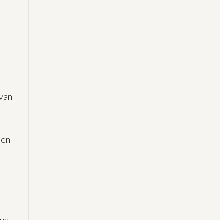
 van
ten
dus