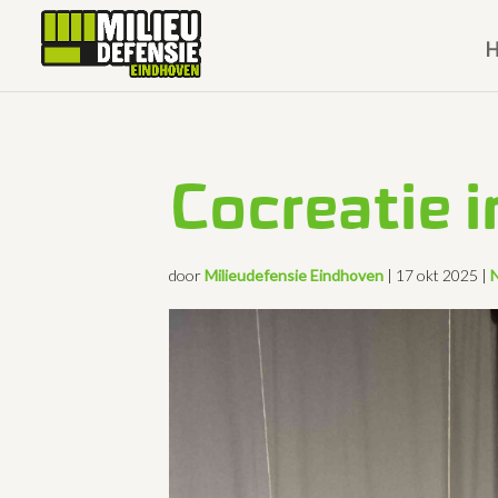
Cocreatie i
door
Milieudefensie Eindhoven
|
17 okt 2025
|