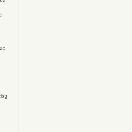
d
e
 ze
sdag