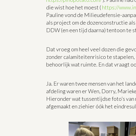
die wist hoe het moest (
https://www.
Pauline vond de Milieudefensie-aanpa
als project om de dozenconstructie als
DDW (en een tijd daarna) tentoon te s
Dat vroeg om heel veel dozen die gev
zonder calamiteitenrisico te stapelen,
behoorlijk wat ruimte. En dat vraagt o
Ja. Er waren twee mensen van het land
afdeling waren er Wen, Dorry, Mariek
Hieronder wat tussentijdse foto’s van
afgemaakt en ziehier óók het eindresul